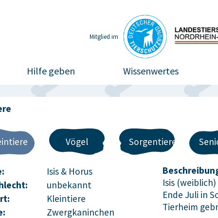
Mitglied im
Hilfe geben
Wissenwertes
ere
eintiere
Vögel
Sorgentiere
Seni
Beschreibun
:
Isis & Horus
Isis (weiblich
hlecht:
unbekannt
Ende Juli in 
rt:
Kleintiere
Tierheim geb
e:
Zwergkaninchen