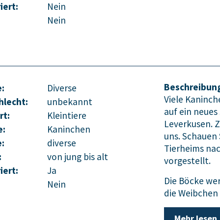
iert:
Nein
Nein
Beschreibun
:
Diverse
Viele Kaninch
hlecht:
unbekannt
auf ein neues
rt:
Kleintiere
Leverkusen. Zu
e:
Kaninchen
uns. Schauen
e:
diverse
Tierheims nac
:
von jung bis alt
vorgestellt.
iert:
Ja
Die Böcke wer
Nein
die Weibchen 
Mehr lesen