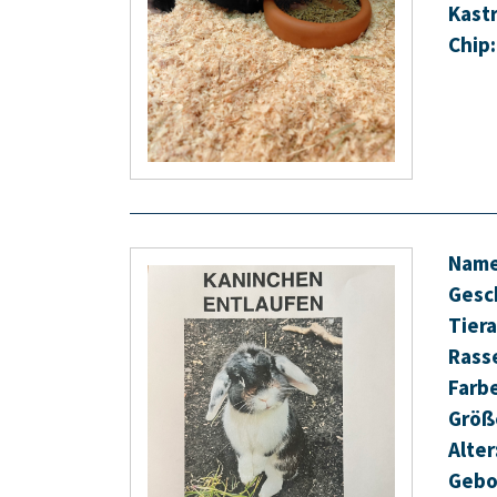
Kastr
Chip:
Name
Gesc
Tiera
Rass
Farb
Größ
Alter
Gebo