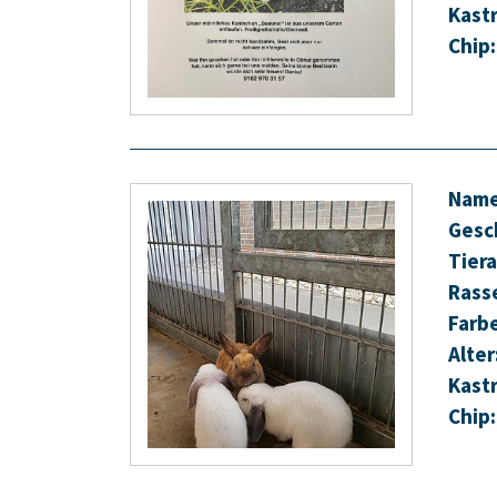
Kastr
Chip:
Name
Gesc
Tiera
Rass
Farb
Alter
Kastr
Chip: