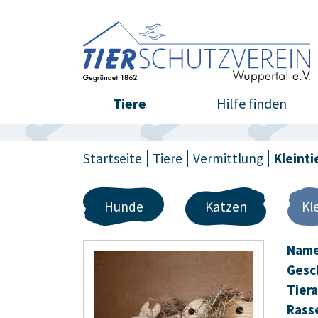
Tiere
Hilfe finden
Startseite
Tiere
Vermittlung
Kleinti
Hunde
Katzen
Kl
Name
Gesc
Tiera
Rass