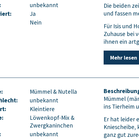
:
unbekannt
Die beiden zei
und fassen m
iert:
Ja
Nein
Für Isis und H
Zuhause bei 
ihnen ein ar
Mehr lesen
Beschreibun
:
Mümmel & Nutella
Mümmel (männl
hlecht:
unbekannt
ins Tierheim 
rt:
Kleintiere
e:
Löwenkopf-Mix &
Er hat leider 
Zwergkaninchen
Kniescheibe, 
:
unbekannt
ganz gut zure