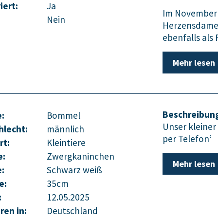
iert:
Ja
Im November 
Nein
Herzensdame 
ebenfalls als
Mehr lesen
Beschreibun
:
Bommel
Unser kleiner
hlecht:
männlich
per Telefon‘
rt:
Kleintiere
e:
Zwergkaninchen
Mehr lesen
e:
Schwarz weiß
e:
35cm
:
12.05.2025
ren in:
Deutschland