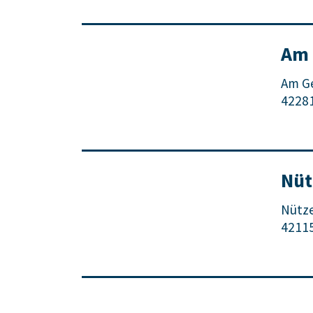
Am 
Am G
4228
Nüt
Nütz
4211