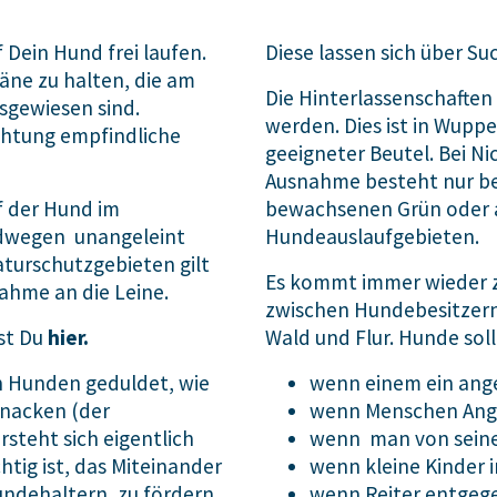
 Dein Hund frei laufen.
Diese lassen sich über Su
läne zu halten, die am
Die Hinterlassenschaften
sgewiesen sind.
werden. Dies ist in Wuppe
chtung empfindliche
geeigneter Beutel. Bei N
Ausnahme besteht nur be
f der Hund im
bewachsenen Grün oder 
aldwegen unangeleint
Hundeauslaufgebieten.
aturschutzgebieten gilt
Es kommt immer wieder
ahme an die Leine.
zwischen Hundebesitzern
est Du
hier.
Wald und Flur. Hunde sol
on Hunden geduldet, wie
wenn einem ein ang
enacken (der
wenn Menschen Ang
rsteht sich eigentlich
wenn man von seine
htig ist, das Miteinander
wenn kleine Kinder 
undehaltern, zu fördern
wenn Reiter entge