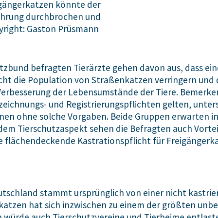
igängerkatzen könnte der
mehrung durchbrochen und
pyright: Gaston Prüsmann
zbund befragten Tierärzte gehen davon aus, dass ein
cht die Population von Straßenkatzen verringern und 
Verbesserung der Lebensumstände der Tiere. Bemerkens
zeichnungs- und Registrierungspflichten gelten, unters
nen ohne solche Vorgaben. Beide Gruppen erwarten in
em Tierschutzaspekt sehen die Befragten auch Vorteile
e flächendeckende Kastrationspflicht für Freigängerka
utschland stammt ursprünglich von einer nicht kastri
enkatzen hat sich inzwischen zu einem der größten un
 würde auch Tierschutzvereine und Tierheime entlasten,