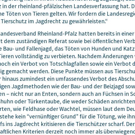
 in der rheinland-pfälzischen Landesverfassung hat. D
Töten von Tieren gelten. Wir fordern die Landesregie
ierschutz im Jagdrecht zu gewährleisten.“
Landesverband Rheinland-Pfalz hatten bereits in ein
t dem zuständigen Referat sowie bei öffentlichen Ve
e Bau- und Fallenjagd, das Töten von Hunden und Kat
Tieren vollständig zu verbieten. Nachdem Änderunge
noch ein Verbot von Totschlagfallen sowie ein Verbot
hig gemacht werden. Diese Punkte müssen aus Tiersch
r hinaus zumindest ein umfassendes Verbot des Absch
rigen Jagdmethoden wie der Bau- und der Beizjagd sowi
 – nicht nur an Enten, sondern auch an Füchsen in S
sshuhn oder Türkentaube, die weder Schäden anrichte
Arten, wie Feldhase oder Wachtel, müssen laut dem D
stehe kein “vernünftiger Grund” für die Tötung, wie ih
s ins Jagdrecht kritisieren die Tierschützer scharf. D
ftlichen Kriterien derzeit noch immer als überwiegen