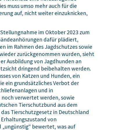
ies muss umso mehr auch für die
rung auf, nicht weiter einzuknicken,
er Stellungnahme im Oktober 2023 zum
rbändeanhörungen dafür plädiert,
zen im Rahmen des Jagdschutzes sowie
n wieder zurückgenommen wurden, sieht
 der Ausbildung von Jagdhunden an
utzsicht dringend beibehalten werden.
usses von Katzen und Hunden, ein
e ein grundsätzliches Verbot der
chliefenanlagen und in
n noch verwertet werden, sowie
eutschen Tierschutzbund aus dem
n das Tierschutzgesetz in Deutschland
er Erhaltungszustand von
d „ungünstig“ bewertet, was auf