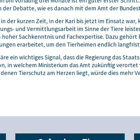
i um vorläufig drei Monate ist ein guter erster Schritt.
on der Debatte, wie es danach mit dem Amt der Bundes
 in der kurzen Zeit, in der Kari bis jetzt im Einsatz wa
s- und Vermittlungsarbeit im Sinne der Tiere leisten 
n hoher Sachkenntnis und Fachexpertise. Dazu gehört b
ungen erarbeitet, um den Tierheimen endlich langfrist
re ein wichtiges Signal, dass die Regierung das Staatsz
 in welchem Ministerium das Amt zukünftig verortet w
 denen Tierschutz am Herzen liegt, würde dies mehr Ve